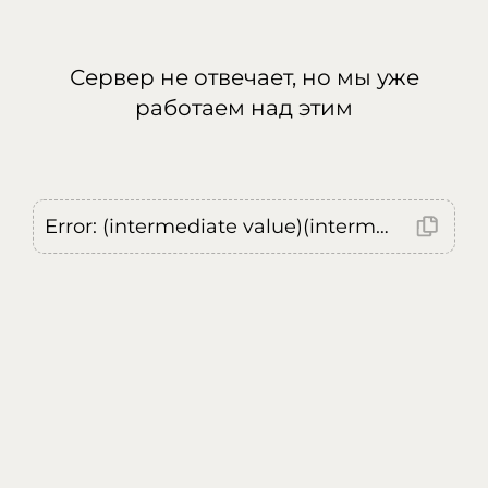
Сервер не отвечает, но мы уже
работаем над этим
Error: (intermediate value)(intermediate value)(intermediate value).replaceAll is not a function