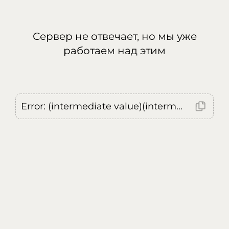
Сервер не отвечает, но мы уже
работаем над этим
Error: (intermediate value)(intermediate value)(intermediate value).replaceAll is not a function