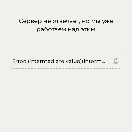
Сервер не отвечает, но мы уже
работаем над этим
Error: (intermediate value)(intermediate value)(intermediate value).replaceAll is not a function