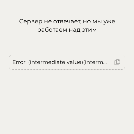
Сервер не отвечает, но мы уже
работаем над этим
Error: (intermediate value)(intermediate value)(intermediate value).replaceAll is not a function