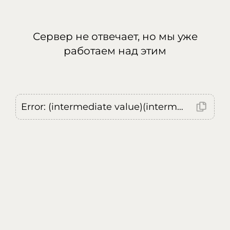
Сервер не отвечает, но мы уже
работаем над этим
Error: (intermediate value)(intermediate value)(intermediate value).replaceAll is not a function