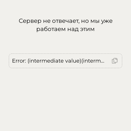
Сервер не отвечает, но мы уже
работаем над этим
Error: (intermediate value)(intermediate value)(intermediate value).replaceAll is not a function