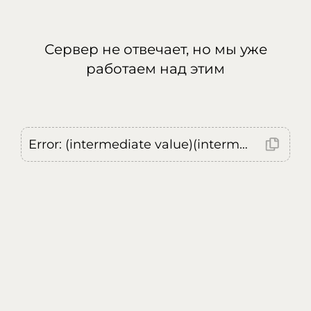
Сервер не отвечает, но мы уже
работаем над этим
Error: (intermediate value)(intermediate value)(intermediate value).replaceAll is not a function