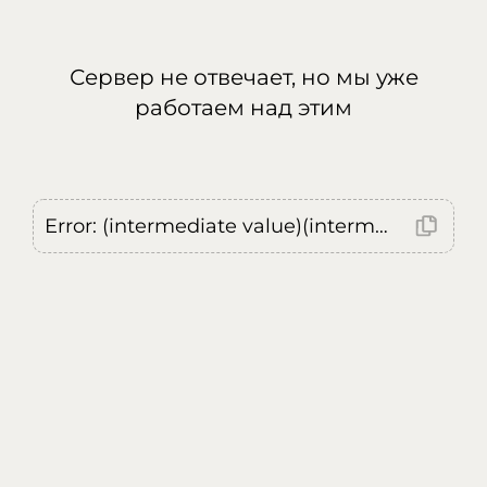
Сервер не отвечает, но мы уже
работаем над этим
Error: (intermediate value)(intermediate value)(intermediate value).replaceAll is not a function