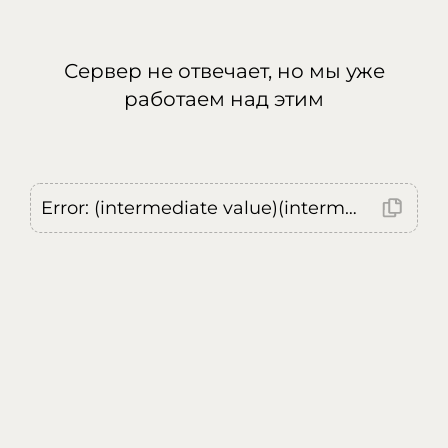
Сервер не отвечает, но мы уже
работаем над этим
Error: (intermediate value)(intermediate value)(intermediate value).replaceAll is not a function