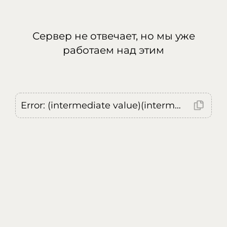
Сервер не отвечает, но мы уже
работаем над этим
Error: (intermediate value)(intermediate value)(intermediate value).replaceAll is not a function