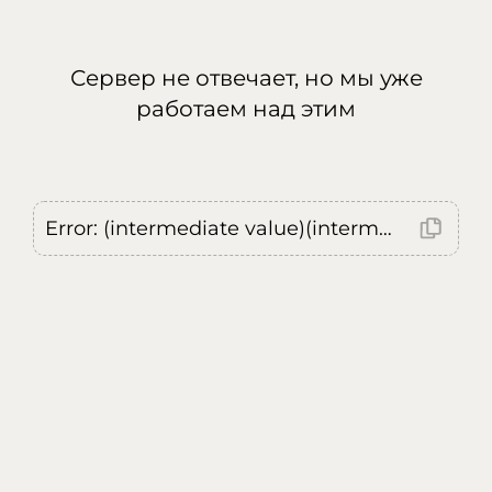
Сервер не отвечает, но мы уже
работаем над этим
Error: (intermediate value)(intermediate value)(intermediate value).replaceAll is not a function